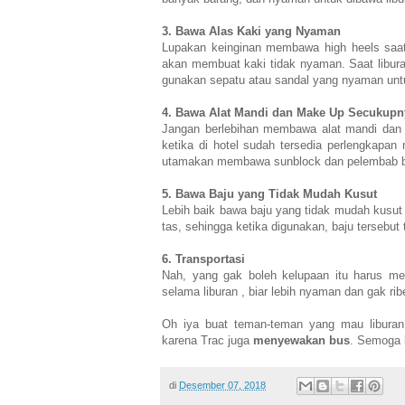
3. Bawa Alas Kaki yang Nyaman
Lupakan keinginan membawa high heels saat 
akan membuat kaki tidak nyaman. Saat liburan
gunakan sepatu atau sandal yang nyaman untu
4. Bawa Alat Mandi dan Make Up Secukupn
Jangan berlebihan membawa alat mandi dan 
ketika di hotel sudah tersedia perlengkapan
utamakan membawa sunblock dan pelembab bibi
5. Bawa Baju yang Tidak Mudah Kusut
Lebih baik bawa baju yang tidak mudah kusut
tas, sehingga ketika digunakan, baju tersebu
6. Transportasi
Nah, yang gak boleh kelupaan itu harus meny
selama liburan , biar lebih nyaman dan gak rib
Oh iya buat teman-teman yang mau liburan
karena Trac juga
menyewakan bus
. Semoga 
di
Desember 07, 2018