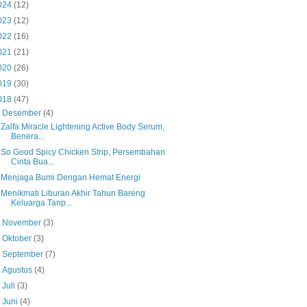
024
(12)
023
(12)
022
(16)
021
(21)
020
(26)
019
(30)
018
(47)
▼
Desember
(4)
Zalfa Miracle Lightening Active Body Serum,
Benera...
So Good Spicy Chicken Strip, Persembahan
Cinta Bua...
Menjaga Bumi Dengan Hemat Energi
Menikmati Liburan Akhir Tahun Bareng
Keluarga Tanp...
►
November
(3)
►
Oktober
(3)
►
September
(7)
►
Agustus
(4)
►
Juli
(3)
►
Juni
(4)