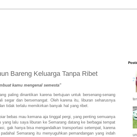
Posti
hun Bareng Keluarga Tanpa Ribet
embuat kamu mengenal semesta"
ang paling dinantikan karena bertujuan untuk bersenang-senang
te
i segar dan bersemangat. Oleh karena itu, liburan seharusnya
n tidak terlalu memikirkan banyak hal yang ribet.
 biar bebas mau kemana aja tinggal pergi, yang penting semuanya
yang lalu saya liburan ke Semarang datang ke berbagai tempat
rtasi, gak hanya bisa mengandalkan transportasi setempat, karena
 padahal Semarang itu menyuguhkan pemandangan yang indah
un