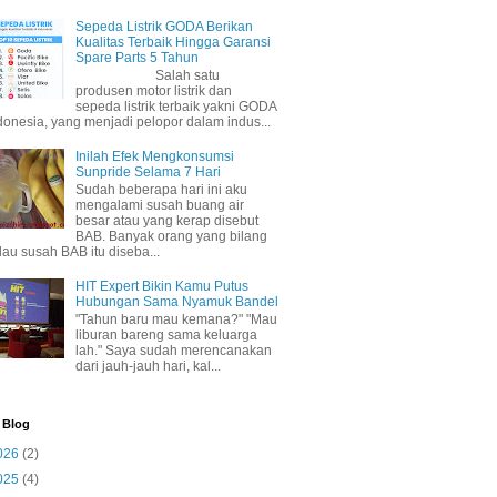
Sepeda Listrik GODA Berikan
Kualitas Terbaik Hingga Garansi
Spare Parts 5 Tahun
Salah satu
produsen motor listrik dan
sepeda listrik terbaik yakni GODA
donesia, yang menjadi pelopor dalam indus...
Inilah Efek Mengkonsumsi
Sunpride Selama 7 Hari
Sudah beberapa hari ini aku
mengalami susah buang air
besar atau yang kerap disebut
BAB. Banyak orang yang bilang
lau susah BAB itu diseba...
HIT Expert Bikin Kamu Putus
Hubungan Sama Nyamuk Bandel
"Tahun baru mau kemana?" "Mau
liburan bareng sama keluarga
lah." Saya sudah merencanakan
dari jauh-jauh hari, kal...
 Blog
026
(2)
025
(4)