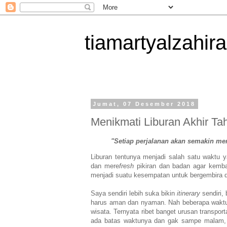
tiamartyalzahira
Jumat, 07 Desember 2018
Menikmati Liburan Akhir Ta
"Setiap perjalanan akan semakin m
Liburan tentunya menjadi salah satu waktu y
dan mere
fresh
pikiran dan badan agar kembal
menjadi suatu kesempatan untuk bergembira da
Saya sendiri lebih suka bikin
itinerary
sendiri,
harus aman dan nyaman. Nah beberapa waktu 
wisata. Ternyata ribet banget urusan transpo
ada batas waktunya dan gak sampe malam,