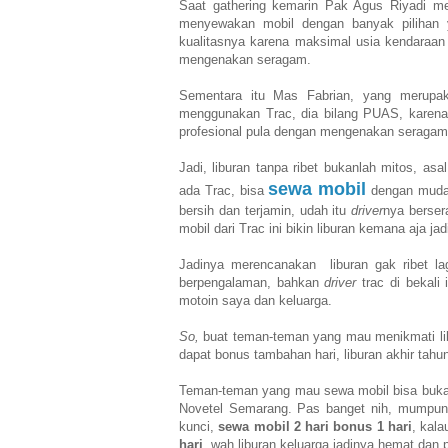
Saat gathering kemarin Pak Agus Riyadi me
menyewakan mobil dengan banyak pilihan y
kualitasnya karena maksimal usia kendaraan i
mengenakan seragam.
Sementara itu Mas Fabrian, yang merupak
menggunakan Trac, dia bilang PUAS, karena 
profesional pula dengan mengenakan seragam d
Jadi, liburan tanpa ribet bukanlah mitos, as
sewa mobil
ada Trac, bisa
dengan mudah 
bersih dan terjamin, udah itu
driver
nya berse
mobil dari Trac ini bikin liburan kemana aja ja
Jadinya merencanakan liburan gak ribet lag
berpengalaman, bahkan
driver
trac di bekali 
motoin saya dan keluarga.
So,
buat teman-teman yang mau menikmati libur
dapat bonus tambahan hari, liburan akhir tah
Teman-teman yang mau sewa mobil bisa buka w
Novetel Semarang. Pas banget nih, mumpung
kunci,
sewa mobil 2 hari bonus 1 hari
, kal
hari
, wah liburan keluarga jadinya hemat dan 