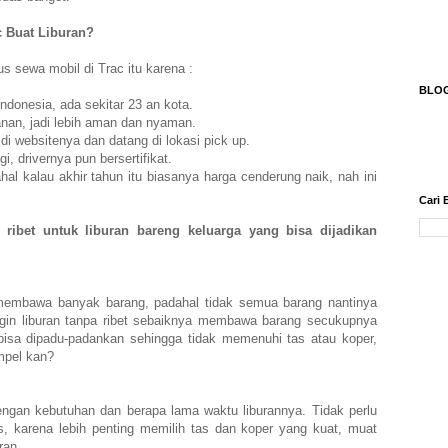
 Buat Liburan?
us sewa mobil di Trac itu karena :
BLO
Indonesia, ada sekitar 23 an kota.
anan, jadi lebih aman dan nyaman.
di websitenya dan datang di lokasi pick up.
i, drivernya pun bersertifikat.
al kalau akhir tahun itu biasanya harga cenderung naik, nah ini
Cari 
a ribet untuk liburan bareng keluarga yang bisa dijadikan
 membawa banyak barang, padahal tidak semua barang nantinya
ingin liburan tanpa ribet sebaiknya membawa barang secukupnya
 bisa dipadu-padankan sehingga tidak memenuhi tas atau koper,
simpel kan?
dengan kebutuhan dan berapa lama waktu liburannya. Tidak perlu
s, karena lebih penting memilih tas dan koper yang kuat, muat
ran.