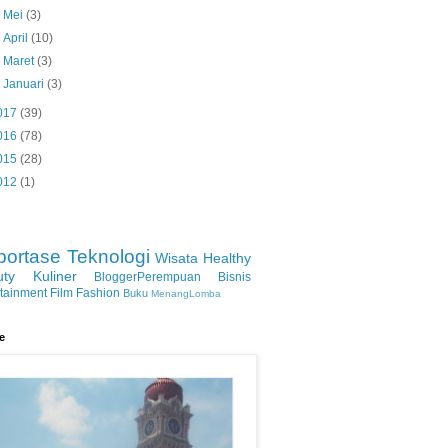
►
Mei
(3)
►
April
(10)
►
Maret
(3)
►
Januari
(3)
017
(39)
016
(78)
015
(28)
012
(1)
portase
Teknologi
Wisata
Healthy
uty
Kuliner
BloggerPerempuan
Bisnis
rtainment
Film
Fashion
Buku
MenangLomba
le