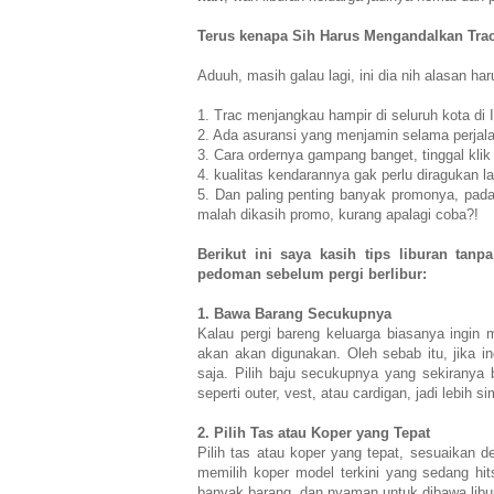
Terus kenapa Sih Harus Mengandalkan Trac
Aduuh, masih galau lagi, ini dia nih alasan har
1. Trac menjangkau hampir di seluruh kota di 
2. Ada asuransi yang menjamin selama perjal
3. Cara ordernya gampang banget, tinggal klik 
4. kualitas kendarannya gak perlu diragukan lag
5. Dan paling penting banyak promonya, padah
malah dikasih promo, kurang apalagi coba?!
Berikut ini saya kasih tips liburan tanp
pedoman sebelum pergi berlibur:
1. Bawa Barang Secukupnya
Kalau pergi bareng keluarga biasanya ingin
akan akan digunakan. Oleh sebab itu, jika 
saja. Pilih baju secukupnya yang sekiranya
seperti outer, vest, atau cardigan, jadi lebih 
2. Pilih Tas atau Koper yang Tepat
Pilih tas atau koper yang tepat, sesuaikan 
memilih koper model terkini yang sedang hit
banyak barang, dan nyaman untuk dibawa libu