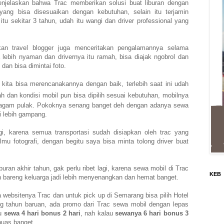
njelaskan bahwa Trac memberikan solusi buat liburan dengan
ang bisa disesuaikan dengan kebutuhan, selain itu terjamin
tu sekitar 3 tahun, udah itu wangi dan driver professional yang
an travel blogger juga menceritakan pengalamannya selama
lebih nyaman dan drivernya itu ramah, bisa diajak ngobrol dan
an bisa dimintai foto.
al kita bisa merencanakannya dengan baik, terlebih saat ini udah
dan kondisi mobil pun bisa dipilih sesuai kebutuhan, mobilnya
ragam pulak.
Pokoknya senang banget deh dengan adanya sewa
di lebih gampang.
i, karena semua transportasi sudah disiapkan oleh trac yang
ilmu fotografi, dengan begitu saya bisa minta tolong driver buat
an akhir tahun, gak perlu ribet lagi, karena sewa mobil di Trac
KEB
un bareng keluarga jadi lebih menyenangkan dan hemat banget.
ebsitenya Trac dan untuk pick up di Semarang bisa pilih Hotel
 tahun baruan, ada promo dari Trac sewa mobil dengan lepas
au
sewa 4 hari bonus 2 hari
, nah kalau
sewanya 6 hari bonus 3
puas banget.