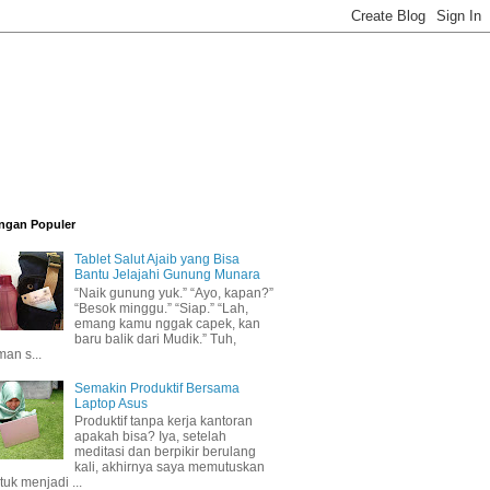
ngan Populer
Tablet Salut Ajaib yang Bisa
Bantu Jelajahi Gunung Munara
“Naik gunung yuk.” “Ayo, kapan?”
“Besok minggu.” “Siap.” “Lah,
emang kamu nggak capek, kan
baru balik dari Mudik.” Tuh,
man s...
Semakin Produktif Bersama
Laptop Asus
Produktif tanpa kerja kantoran
apakah bisa? Iya, setelah
meditasi dan berpikir berulang
kali, akhirnya saya memutuskan
tuk menjadi ...