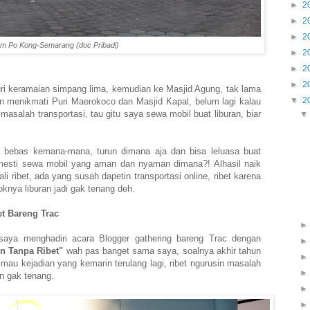
►
2
►
2
►
2
am Po Kong-Semarang (doc Pribadi)
►
2
►
2
►
2
ri keramaian simpang lima, kemudian ke Masjid Agung, tak lama
▼
2
menikmati Puri Maerokoco dan Masjid Kapal, belum lagi kalau
masalah transportasi, tau gitu saya sewa mobil buat liburan, biar
 bebas kemana-mana, turun dimana aja dan bisa leluasa buat
g mesti sewa mobil yang aman dan nyaman dimana?! Alhasil naik
i ribet, ada yang susah dapetin transportasi online, ribet karena
knya liburan jadi gak tenang deh.
t Bareng Trac
saya menghadiri acara Blogger gathering bareng Trac dengan
un Tanpa Ribet"
wah pas banget sama saya, soalnya akhir tahun
 mau kejadian yang kemarin terulang lagi, ribet ngurusin masalah
dan gak tenang.