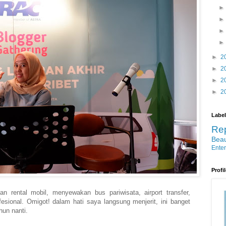
►
2
►
2
►
2
►
2
Label
Re
Bea
Ente
Profi
n rental mobil, menyewakan bus pariwisata, airport transfer,
sional. Omigot! dalam hati saya langsung menjerit, ini banget
hun nanti.