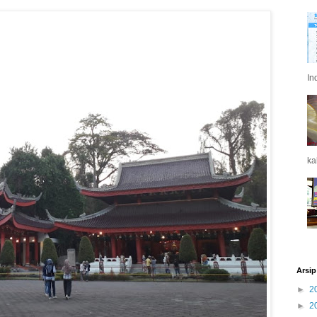
In
ka
Arsip
►
2
►
2