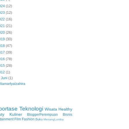
024
(12)
023
(12)
022
(16)
021
(21)
020
(26)
019
(30)
018
(47)
017
(39)
016
(78)
015
(28)
012
(1)
▼
Juni
(1)
tiamartyalzahira
portase
Teknologi
Wisata
Healthy
uty
Kuliner
BloggerPerempuan
Bisnis
rtainment
Film
Fashion
Buku
MenangLomba