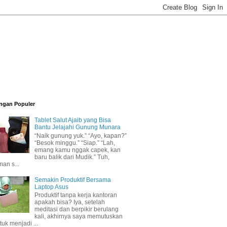
ngan Populer
Tablet Salut Ajaib yang Bisa
Bantu Jelajahi Gunung Munara
“Naik gunung yuk.” “Ayo, kapan?”
“Besok minggu.” “Siap.” “Lah,
emang kamu nggak capek, kan
baru balik dari Mudik.” Tuh,
man s...
Semakin Produktif Bersama
Laptop Asus
Produktif tanpa kerja kantoran
apakah bisa? Iya, setelah
meditasi dan berpikir berulang
kali, akhirnya saya memutuskan
tuk menjadi ...