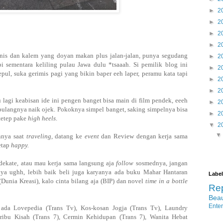
►
2
►
2
►
2
►
2
anis dan kalem yang doyan makan plus jalan-jalan, punya segudang
►
2
i sementara keliling pulau Jawa dulu *tsaaah. Si pemilik blog ini
►
2
ul, suka gerimis pagi yang bikin baper eeh laper, peramu kata tapi
►
2
►
2
u lagi keabisan ide ini pengen banget bisa main di film pendek, eeeh
►
2
 pulangnya naik ojek. Pokoknya simpel banget, saking simpelnya bisa
►
2
tetep pake
high heels
.
▼
2
nnya saat
traveling,
datang ke
event
dan Review dengan kerja sama
tetap
happy.
edekate, atau mau kerja sama langsung aja
follow
sosmednya, jangan
ya ughh, lebih baik beli juga karyanya ada buku Mahar Hantaran
Label
(Dunia Kreasi), kalo cinta bilang aja (BIP) dan novel
time in a bottle
Re
Bea
Ente
, ada Lovepedia (Trans Tv), Kos-kosan Jogja
(Trans Tv)
, Laundry
eribu Kisah
(Trans 7)
, Cermin Kehidupan
(Trans 7)
, Wanita Hebat