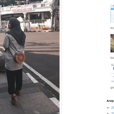
In
ka
ge
Arsip
►
2
►
2