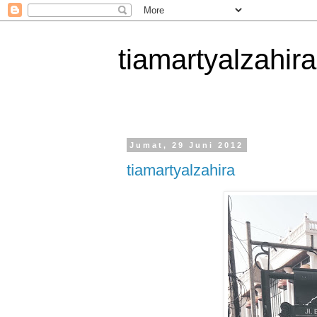
tiamartyalzahira
Jumat, 29 Juni 2012
tiamartyalzahira