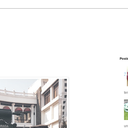
Posti
te
un