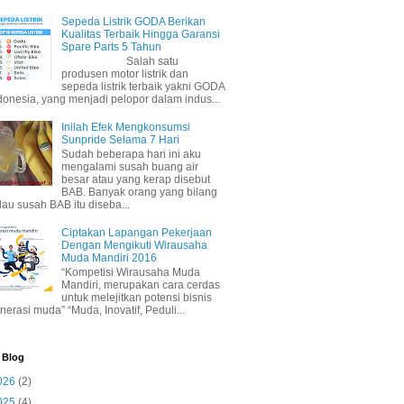
Sepeda Listrik GODA Berikan
Kualitas Terbaik Hingga Garansi
Spare Parts 5 Tahun
Salah satu
produsen motor listrik dan
sepeda listrik terbaik yakni GODA
donesia, yang menjadi pelopor dalam indus...
Inilah Efek Mengkonsumsi
Sunpride Selama 7 Hari
Sudah beberapa hari ini aku
mengalami susah buang air
besar atau yang kerap disebut
BAB. Banyak orang yang bilang
lau susah BAB itu diseba...
Ciptakan Lapangan Pekerjaan
Dengan Mengikuti Wirausaha
Muda Mandiri 2016
“Kompetisi Wirausaha Muda
Mandiri, merupakan cara cerdas
untuk melejitkan potensi bisnis
nerasi muda” “Muda, Inovatif, Peduli...
 Blog
026
(2)
025
(4)