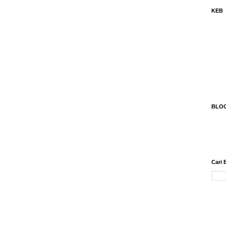
KEB
BLO
Cari 