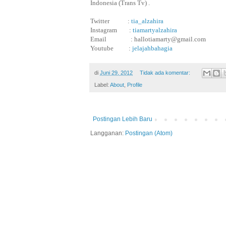
Indonesia
(Trans Tv)
.
Twitter
:
tia_alzahira
Instagram
:
tiamartyalzahira
Email
: hallotiamarty@gmail.com
Youtube
:
jelajahbahagia
di
Juni 29, 2012
Tidak ada komentar:
Label:
About
,
Profile
Postingan Lebih Baru
Langganan:
Postingan (Atom)