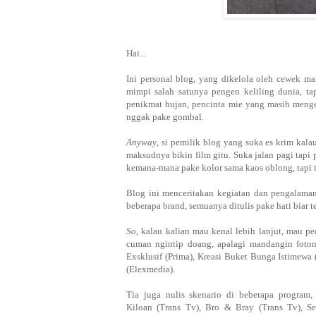
Hai...
Ini personal blog, yang dikelola oleh cewek m
mimpi salah satunya pengen keliling dunia, tap
penikmat hujan, pencinta mie yang masih mengep
nggak pake gombal.
Anyway
, si pemilik blog yang suka es krim kala
maksudnya bikin film gitu. Suka jalan pagi tapi
kemana-mana pake kolor sama kaos oblong, tapi 
Blog ini menceritakan kegiatan dan pengalama
beberapa brand, semuanya ditulis pake hati biar 
So
, kalau kalian mau kenal lebih lanjut, mau p
cuman ngintip doang, apalagi mandangin foton
Exsklusif (Prima), Kreasi Buket Bunga Istimewa 
(Elexmedia).
Tia juga nulis skenario di beberapa program
Kiloan
(Trans Tv)
, Bro & Bray
(Trans Tv)
, S