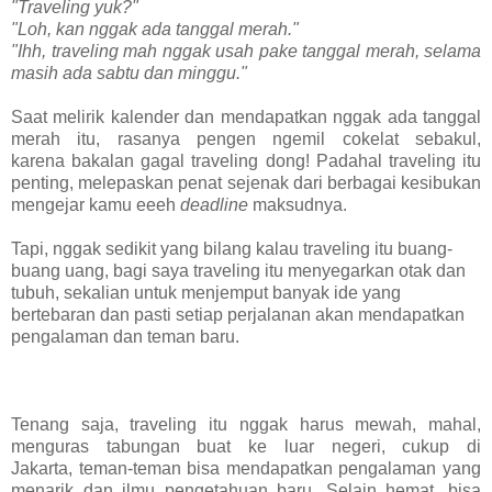
"Traveling yuk?"
"Loh, kan nggak ada tanggal merah."
"Ihh, traveling mah nggak usah pake tanggal merah, selama
masih ada sabtu dan minggu."
Saat melirik kalender dan mendapatkan nggak ada tanggal
merah itu, rasanya pengen ngemil cokelat sebakul,
karena
bakalan gagal traveling dong! Padahal traveling itu
penting, melepaskan penat sejenak dari berbagai kesibukan
mengejar kamu eeeh
deadline
maksudnya.
Tapi, nggak sedikit yang bilang kalau traveling itu buang-
buang uang, bagi saya traveling itu menyegarkan otak
dan
tubuh, sekalian untuk menjemput banyak ide yang
bertebaran dan pasti setiap perjalanan akan mendapatkan
pengalaman dan teman baru.
Tenang saja, traveling itu nggak harus mewah, mahal,
menguras tabungan buat ke luar negeri, cukup di
Jakarta,
teman-teman bisa mendapatkan pengalaman yang
menarik dan ilmu pengetahuan baru. Selain hemat, bisa