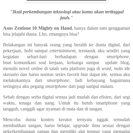
"Ikuti perkembangan teknologi atau kamu akan tertinggal
jauh."
Asus Zenfone 10 Mighty on Hand
, hanya dalam satu genggaman
bisa jelajahi dunia. Lho, emangnya bisa?
Belakangan ini banyak orang yang beralih ke dunia digital, dari
pekerjaan, hobi sampai
entertainment,
termasuk aku sendiri yang
kegiatan sehari-hari berhadapan dengan
smartphone,
buat komunikasi soal kerjaan, keluarga sampai update blog,
menulis novel
online
di salah satu platform juga di
word,
nulis ide
skenario dan harus nonton series favorit biar dapat ide, semua aku
melakukannya dari
smartphone.
Jadi kebayang bagaimana
seringnya aku pegang
smartphone
dari pagi sampai malam.
Sebab dengan serba digital semua jadi mudah dan efisien, dari segi
waktu, tenaga dan uang. Untuk itu butuh smartphone yang
tangguh, canggih agar nyaman di mata dan di tangan.
Mencoba dunia konten kreator ternyata nggak semudah
membalikan tangan, harus belajar,
upgrade
ilmu sesuai dengan
pekerkembangan zaman dan memiliki alat tempur yang memadai