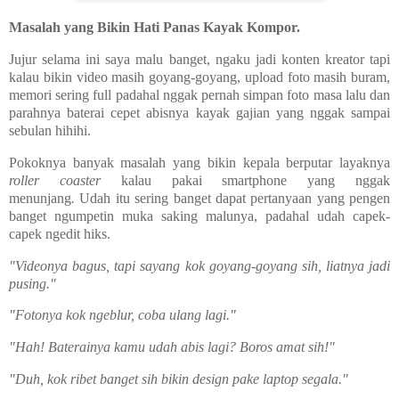
Masalah yang Bikin Hati Panas Kayak Kompor.
Jujur selama ini saya malu banget, ngaku jadi konten kreator tapi
kalau bikin video masih goyang-goyang, upload foto masih buram,
memori sering full padahal nggak pernah simpan foto masa lalu dan
parahnya baterai cepet abisnya kayak gajian yang nggak sampai
sebulan hihihi.
Pokoknya banyak masalah yang bikin kepala berputar layaknya
roller coaster
kalau pakai smartphone yang nggak
menunjang
.
Udah itu sering banget dapat pertanyaan yang pengen
banget ngumpetin muka saking malunya, padahal udah capek-
capek ngedit hiks.
"Videonya bagus, tapi sayang kok goyang-goyang sih, liatnya jadi
pusing."
"Fotonya kok ngeblur, coba ulang lagi."
"Hah! Baterainya kamu udah abis lagi? Boros amat sih!"
"Duh, kok ribet banget sih bikin design pake laptop segala."