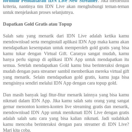
formulir Pendaftaran IDN Live New Streamer
. Jika memenuhi
kriteria, nantinya tim IDN Live akan menghubungi teman-teman
untuk menjelaskan proses selanjutnya.
Dapatkan Gold Gratis atau Topup
Salah satu yang menarik dari IDN Live adalah ketika kamu
mendownload serta menginstall aplikasi IDN App maka kamu akan
mendapatkan kesempatan untuk memperoleh gold gratis yang bisa
kamu tukar dengan Virtual Gift. Caranya sangat mudah, kamu
hanya perlu signup di aplikasi IDN App untuk mendapatkan itu
semua. Setelah mendapatkan Gold kamu bisa berinteraksi dengan
mudah dengan para streamer sambil memberikan mereka virtual gift
yang menarik. Selain mendapatkan gold gratis, kamu juga bisa
mengisinya sendiri melalui IDN App dengan cara topup gold.
Dan masih banyak lagi fitur-fitur menarik lainnya yang bisa kamu
nikmati dalam IDN App. Jika kamu salah satu orang yang sangat
gemar menonton konten-konten live streaming gratis dan menarik,
mendownload IDN App untuk menikmati IDN Live dengan gratis
adalah salah satu cara yang bisa kalian nikmati. Jadi sudahkah
kamu mencoba berinteraksi dengan para streamer di IDN Live?
Mari kita coba.