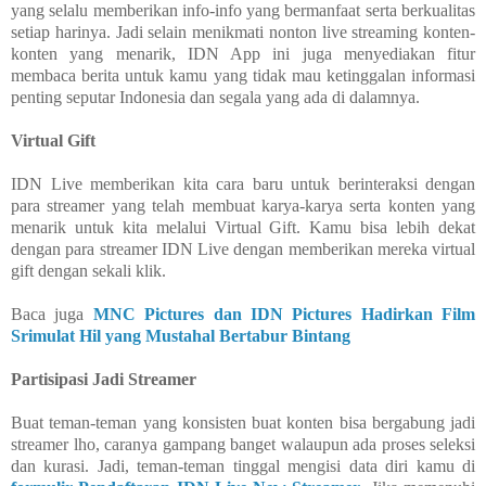
yang selalu memberikan info-info yang bermanfaat serta berkualitas
setiap harinya. Jadi selain menikmati nonton live streaming konten-
konten yang menarik, IDN App ini juga menyediakan fitur
membaca berita untuk kamu yang tidak mau ketinggalan informasi
penting seputar Indonesia dan segala yang ada di dalamnya.
Virtual Gift
IDN Live memberikan kita cara baru untuk berinteraksi dengan
para streamer yang telah membuat karya-karya serta konten yang
menarik untuk kita melalui Virtual Gift. Kamu bisa lebih dekat
dengan para streamer IDN Live dengan memberikan mereka virtual
gift dengan sekali klik.
Baca juga
MNC Pictures dan IDN Pictures Hadirkan Film
Srimulat Hil yang Mustahal Bertabur Bintang
Partisipasi Jadi Streamer
Buat teman-teman yang konsisten buat konten bisa bergabung jadi
streamer lho, caranya gampang banget walaupun ada proses seleksi
dan kurasi. Jadi, teman-teman tinggal mengisi data diri kamu di