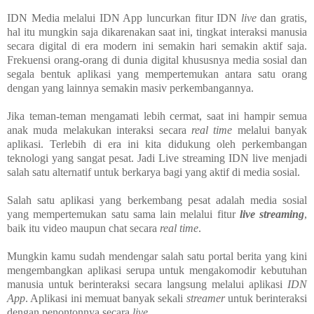
IDN Media melalui IDN App luncurkan fitur IDN
live
dan gratis,
hal itu mungkin saja dikarenakan saat ini, tingkat interaksi manusia
secara digital di era modern ini semakin hari semakin aktif saja.
Frekuensi orang-orang di dunia digital khususnya media sosial dan
segala bentuk aplikasi yang mempertemukan antara satu orang
dengan yang lainnya semakin masiv perkembangannya.
Jika teman-teman mengamati lebih cermat, saat ini hampir semua
anak muda melakukan interaksi secara
real time
melalui banyak
aplikasi. Terlebih di era ini kita didukung oleh perkembangan
teknologi yang sangat pesat. Jadi Live streaming IDN live menjadi
salah satu alternatif untuk berkarya bagi yang aktif di media sosial.
Salah satu aplikasi yang berkembang pesat adalah media sosial
yang mempertemukan satu sama lain melalui fitur
live streaming
,
baik itu video maupun chat secara
real time
.
Mungkin kamu sudah mendengar salah satu portal berita yang kini
mengembangkan aplikasi serupa untuk mengakomodir kebutuhan
manusia untuk berinteraksi secara langsung melalui aplikasi
IDN
App
. Aplikasi ini memuat banyak sekali
streamer
untuk berinteraksi
dengan penontonnya secara
live
.