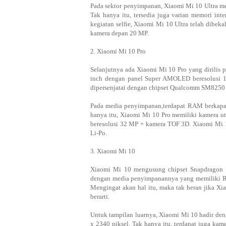
Pada sektor penyimpanan, Xiaomi Mi 10 Ultra m
Tak hanya itu, tersedia juga varian memori i
kegiatan selfie, Xiaomi Mi 10 Ultra telah dib
kamera depan 20 MP.
2. Xiaomi Mi 10 Pro
Selanjutnya ada Xiaomi Mi 10 Pro yang dirilis p
inch dengan panel Super AMOLED beresolusi 1
dipersenjatai dengan chipset Qualcomm SM8250
Pada media penyimpanan,terdapat RAM berkapas
hanya itu, Xiaomi Mi 10 Pro memiliki kamera
beresolusi 32 MP + kamera TOF 3D. Xiaomi Mi 1
Li-Po.
3. Xiaomi Mi 10
Xiaomi Mi 10 mengusung chipset Snapdragon 
dengan media penyimpanannya yang memiliki RA
Mengingat akan hal itu, maka tak heran jika X
berarti.
Untuk tampilan luarnya, Xiaomi Mi 10 hadir den
x 2340 piksel. Tak hanya itu, terdapat juga 