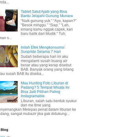
nda...
Tablet Salut Ajaib yang Bisa
Bantu Jelajahi Gunung Munara
“Naik gunung yuk.” “Ayo, kapan?”
“Besok minggu.” “Siap.” “Lah,
emang kamu nggak capek, kan
baru balik dari Mudik.” Tuh,
man s...
Inilah Efek Mengkonsumsi
Sunpride Selama 7 Hari
Sudah beberapa hari ini aku
mengalami susah buang air
besar atau yang kerap disebut
BAB. Banyak orang yang bilang
lau susah BAB itu diseba...
Mau Hunting Foto Liburan di
Padang? 5 Tempat Wisata Ini
Bisa Jadi Pilihan Paling
Instagramable
Liburan, salah satu bentuk syukur
dan me time yang
nyenangkan Melepas penat dalam liburan ke
dang, sangat mubazir jika gak didukung...
 Blog