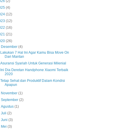
026
(2)
025
(4)
024
(12)
023
(12)
022
(16)
021
(21)
020
(26)
▼
Desember
(4)
Lakukan 7 Hal Ini Agar Kamu Bisa Move On
Dari Mantan
Asuransi Syariah Untuk Generasi Milenial
Ini Dia Deretan Handphone Xiaomi Terbaik
2020
Tetap Sehat dan Produktif Dalam Kondisi
Apapun
►
November
(1)
►
September
(2)
►
Agustus
(1)
►
Juli
(2)
►
Juni
(3)
►
Mei
(3)