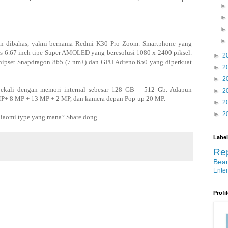
an dibahas, yakni bernama Redmi K30 Pro Zoom. Smartphone yang
uas 6.67 inch tipe Super AMOLED yang beresolusi 1080 x 2400 piksel.
►
2
 chipset Snapdragon 865 (7 nm+) dan GPU Adreno 650 yang diperkuat
►
2
►
2
ekali dengan memori internal sebesar 128 GB – 512 Gb. Adapun
►
2
MP+ 8 MP + 13 MP + 2 MP, dan kamera depan Pop-up 20 MP.
►
2
►
2
Xiaomi type yang mana? Share dong.
Label
Re
Bea
Ente
Profi