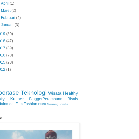
►
April
(1)
►
Maret
(2)
►
Februari
(4)
►
Januari
(3)
019
(30)
018
(47)
017
(39)
016
(78)
015
(28)
012
(1)
portase
Teknologi
Wisata
Healthy
uty
Kuliner
BloggerPerempuan
Bisnis
rtainment
Film
Fashion
Buku
MenangLomba
le