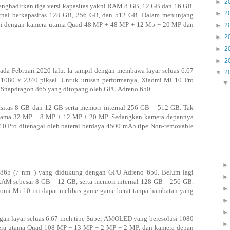
►
2
enghadirkan tiga versi kapasitas yakni RAM 8 GB, 12 GB dan 16 GB.
►
2
nternal berkapasitas 128 GB, 256 GB, dan 512 GB. Dalam menunjang
ekali dengan kamera utama Quad 48 MP + 48 MP + 12 Mp + 20 MP dan
►
2
►
2
►
2
►
2
ada Februari 2020 lalu. Ia tampil dengan membawa layar seluas 6.67
▼
2
1080 x 2340 piksel. Untuk urusan performanya, Xiaomi Mi 10 Pro
 Snapdragon 865 yang ditopang oleh GPU Adreno 650.
itas 8 GB dan 12 GB serta memori internal 256 GB – 512 GB. Tak
 utama 32 MP + 8 MP + 12 MP + 20 MP. Sedangkan kamera depannya
0 Pro ditenagai oleh baterai berdaya 4500 mAh tipe Non-removable
865 (7 nm+) yang didukung dengan GPU Adreno 650. Belum lagi
M sebesar 8 GB – 12 GB, serta memori internal 128 GB – 256 GB.
iaomi Mi 10 ini dapat melibas game-game berat tanpa hambatan yang
gan layar seluas 6.67 inch tipe Super AMOLED yang beresolusi 1080
kamera utama Quad 108 MP + 13 MP + 2 MP + 2 MP, dan kamera depan