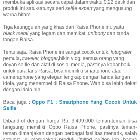
membuka aplikasi secara cepat dalam waktu 0,22 detik dan
produk ini satu-satunya seri
selfie expert
yang mengusung
warna hitam.
Tiga keunggulan yang khas dari Raisa Phone ini, yaitu
black metal
yang legam dan memikat,
unibody
dan tanda
tangan Raisa.
Tentu saja, Raisa Phone ini sangat cocok untuk,
fotografer
pemula,
traveler, blogger
,bikin vlog, semua orang yang
doyan selfie dan aktif di sosial media, pastinya kabar baik
untuk para fans Raisa, bisa memiliki smartphone atau
cameraphone yang elegan lengkap dengan tanda tangan
idola, yang menempel di Raisa Phone. Wah bisa lebih dekat
dengan idola nih.
Baca juga :
Oppo F1 : Smartphone Yang Cocok Untuk
Selfie
Dibandrol dengan harga Rp. 3.499.000 teman-teman bisa
langsung memiliki Oppo Raisa Phone,
pastinya teman-
teman dimanjakan dengan berbagai fasilitas menarik, salah
satunya ini merupakan produk
limited edition
loh, hanya