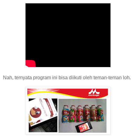
Nah, ternyata program ini bisa diikuti oleh teman-teman loh.