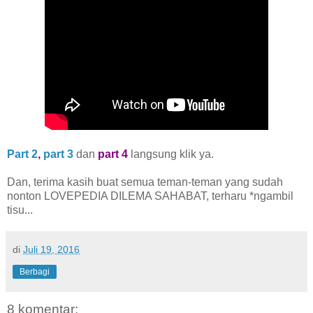
Part 2
,
part 3
dan
part 4
langsung klik ya.
Dan, terima kasih buat semua teman-teman yang sudah
nonton LOVEPEDIA DILEMA SAHABAT, terharu *ngambil
tisu...
di
Juli 19, 2016
Berbagi
8 komentar: