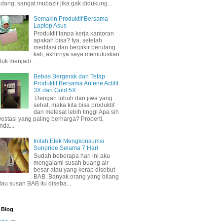
dang, sangat mubazir jika gak didukung...
Semakin Produktif Bersama
Laptop Asus
Produktif tanpa kerja kantoran
apakah bisa? Iya, setelah
meditasi dan berpikir berulang
kali, akhirnya saya memutuskan
tuk menjadi ...
Bebas Bergerak dan Tetap
Produktif Bersama Anlene Actifit
3X dan Gold 5X
Dengan tubuh dan jiwa yang
sehat, maka kita bisa produktif
dan melesat lebih tinggi Apa sih
vestasi yang paling berharga? Properti,
nda...
Inilah Efek Mengkonsumsi
Sunpride Selama 7 Hari
Sudah beberapa hari ini aku
mengalami susah buang air
besar atau yang kerap disebut
BAB. Banyak orang yang bilang
lau susah BAB itu diseba...
 Blog