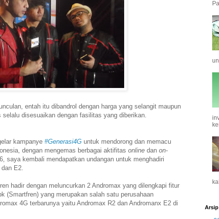
Pa
un
nculan, entah itu dibandrol dengan harga yang selangit maupun
selalu disesuaikan dengan fasilitas yang diberikan.
in
ke
ggelar kampanye
#Generasi4G
untuk mendorong dan memacu
ndonesia, dengan mengemas berbagai aktifitas
online
dan
on-
16, saya kembali mendapatkan undangan untuk menghadiri
2 dan E2.
ka
tfren hadir dengan meluncurkan 2 Andromax yang dilengkapi fitur
k (Smartfren) yang merupakan salah satu perusahaan
ndromax 4G terbarunya yaitu Andromax R2 dan Andromanx E2 di
Arsip