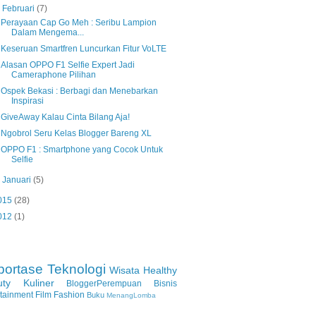
▼
Februari
(7)
Perayaan Cap Go Meh : Seribu Lampion
Dalam Mengema...
Keseruan Smartfren Luncurkan Fitur VoLTE
Alasan OPPO F1 Selfie Expert Jadi
Cameraphone Pilihan
Ospek Bekasi : Berbagi dan Menebarkan
Inspirasi
GiveAway Kalau Cinta Bilang Aja!
Ngobrol Seru Kelas Blogger Bareng XL
OPPO F1 : Smartphone yang Cocok Untuk
Selfie
►
Januari
(5)
015
(28)
012
(1)
portase
Teknologi
Wisata
Healthy
uty
Kuliner
BloggerPerempuan
Bisnis
rtainment
Film
Fashion
Buku
MenangLomba