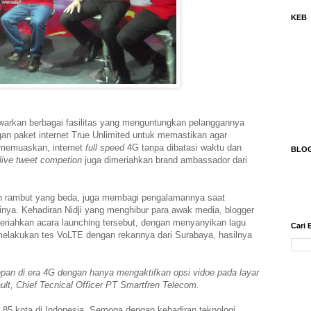
KEB
arkan berbagai fasilitas yang menguntungkan pelanggannya
n paket internet True Unlimited untuk memastikan agar
 memuaskan, internet
full speed
4G tanpa dibatasi waktu dan
BLO
live tweet competion
juga dimeriahkan brand ambassador dari
lan rambut yang beda, juga membagi pengalamannya saat
inya. K
ehadiran Nidji yang menghibur para awak media, blogger
eriahkan acara launching tersebut, dengan menyanyikan lagu
Cari 
 melakukan tes VoLTE dengan rekannya dari Surabaya, hasilnya
an di era 4G dengan hanya mengaktifkan opsi vidoe pada layar
ault, Chief Tecnical Officer PT Smartfren Telecom.
i 85 kota di Indonesia. Semoga dengan kehadiran teknologi