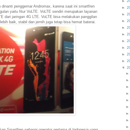
►
2
 dinanti penggemar Andromax, karena saat ini smartfren
►
2
ulan yaitu fitur VoLTE. VoLTE sendiri merupakan layanan
►
2
TE dari jaringan 4G LTE. VoLTE bisa melakukan panggilan
►
2
ebih baik, stabil dan jernih juga tetap bisa hemat baterai.
►
2
►
2
►
2
►
2
►
2
►
2
▼
2
n Smartfren sebagai operator pertama di Indonesia yang