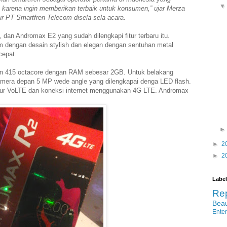
 karena ingin memberikan terbaik untuk konsumen,” ujar Merza
ur PT Smartfren Telecom disela-sela acara.
dan Andromax E2 yang sudah dilengkapi fitur terbaru itu.
dengan desain stylish dan elegan dengan sentuhan metal
 cepat.
n 415 octacore dengan RAM sebesar 2GB. Untuk belakang
amera depan 5 MP wede angle yang dilengkapai denga LED flash.
itur VoLTE dan koneksi internet menggunakan 4G LTE. Andromax
►
2
►
2
Label
Re
Bea
Ente