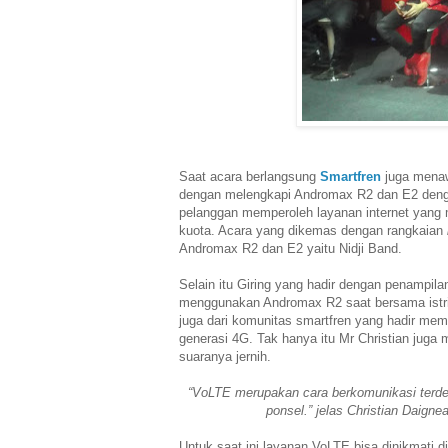
Saat acara berlangsung
Smartfren
juga menaw
dengan melengkapi Andromax R2 dan E2 denga
pelanggan memperoleh layanan internet yang
kuota. Acara yang dikemas dengan rangkaian
Andromax R2 dan E2 yaitu Nidji Band.
Selain itu Giring yang hadir dengan penampi
menggunakan Andromax R2 saat bersama istr
juga dari komunitas smartfren yang hadir mem
generasi 4G. Tak hanya itu Mr Christian juga
suaranya jernih.
“VoLTE merupakan cara berkomunikasi terdep
ponsel.” jelas Christian Daigne
Untuk saat ini layanan VoLTE bisa dinikmati d