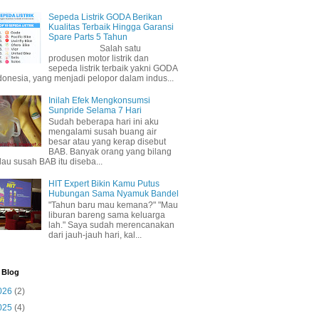
Sepeda Listrik GODA Berikan
Kualitas Terbaik Hingga Garansi
Spare Parts 5 Tahun
Salah satu
produsen motor listrik dan
sepeda listrik terbaik yakni GODA
donesia, yang menjadi pelopor dalam indus...
Inilah Efek Mengkonsumsi
Sunpride Selama 7 Hari
Sudah beberapa hari ini aku
mengalami susah buang air
besar atau yang kerap disebut
BAB. Banyak orang yang bilang
lau susah BAB itu diseba...
HIT Expert Bikin Kamu Putus
Hubungan Sama Nyamuk Bandel
"Tahun baru mau kemana?" "Mau
liburan bareng sama keluarga
lah." Saya sudah merencanakan
dari jauh-jauh hari, kal...
 Blog
026
(2)
025
(4)