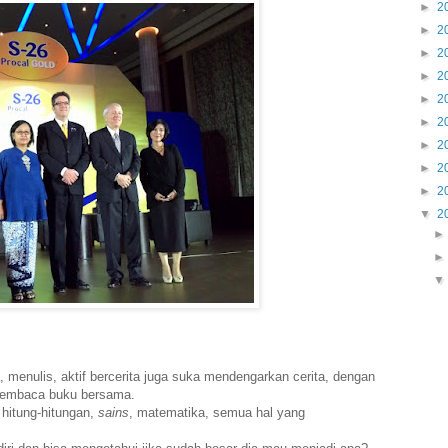
►
2
►
2
►
2
►
2
►
2
►
2
►
2
►
2
►
2
▼
2
menulis, aktif bercerita juga suka mendengarkan cerita, dengan
, membaca buku bersama.
 hitung-hitungan,
sains
, matematika, semua hal yang