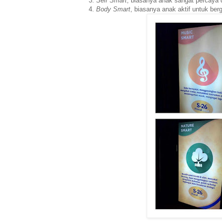
3.
Self Smart
, biasanya anak sangat percaya 
4.
Body Smart
, biasanya anak aktif untuk ber