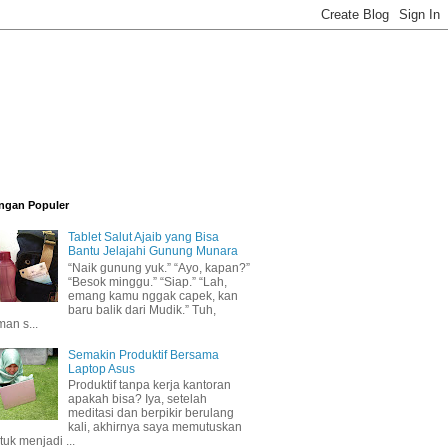
ngan Populer
Tablet Salut Ajaib yang Bisa
Bantu Jelajahi Gunung Munara
“Naik gunung yuk.” “Ayo, kapan?”
“Besok minggu.” “Siap.” “Lah,
emang kamu nggak capek, kan
baru balik dari Mudik.” Tuh,
man s...
Semakin Produktif Bersama
Laptop Asus
Produktif tanpa kerja kantoran
apakah bisa? Iya, setelah
meditasi dan berpikir berulang
kali, akhirnya saya memutuskan
tuk menjadi ...