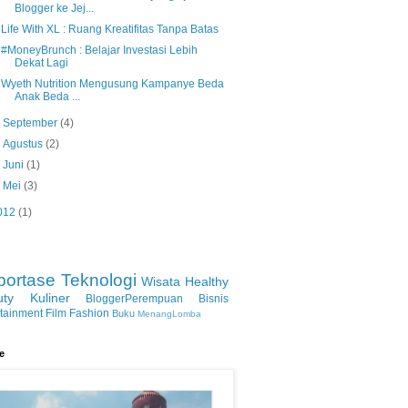
Blogger ke Jej...
Life With XL : Ruang Kreatifitas Tanpa Batas
#MoneyBrunch : Belajar Investasi Lebih
Dekat Lagi
Wyeth Nutrition Mengusung Kampanye Beda
Anak Beda ...
►
September
(4)
►
Agustus
(2)
►
Juni
(1)
►
Mei
(3)
012
(1)
portase
Teknologi
Wisata
Healthy
uty
Kuliner
BloggerPerempuan
Bisnis
rtainment
Film
Fashion
Buku
MenangLomba
le