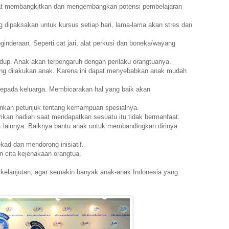
pat membangkitkan dan mengembangkan potensi pembelajaran
g dipaksakan untuk kursus setiap hari, lama-lama akan stres dan
inderaan. Seperti cat jari, alat perkusi dan boneka/wayang
hidup. Anak akan terpengaruh dengan perilaku orangtuanya.
ang dilakukan anak. Karena ini dapat menyebabkan anak mudah
kepada keluarga. Membicarakan hal yang baik akan
rikan petunjuk tentang kemampuan spesialnya.
kan hadiah saat mendapatkan sesuatu itu tidak bermanfaat.
 lainnya. Baiknya bantu anak untuk membandingkan dirinya
kad dan mendorong inisiatif.
 cita kejenakaan orangtua.
berkelanjutan, agar semakin banyak anak-anak Indonesia yang