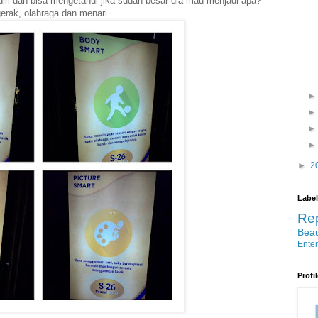
diri dan bisa mengetahui jika sudah besar dia mau menjadi apa?
gerak, olahraga dan menari.
►
2
Label
Re
Bea
Ente
Profi