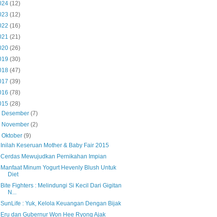
024
(12)
023
(12)
022
(16)
021
(21)
020
(26)
019
(30)
018
(47)
017
(39)
016
(78)
015
(28)
►
Desember
(7)
►
November
(2)
▼
Oktober
(9)
Inilah Keseruan Mother & Baby Fair 2015
Cerdas Mewujudkan Pernikahan Impian
Manfaat Minum Yogurt Hevenly Blush Untuk
Diet
Bite Fighters : Melindungi Si Kecil Dari Gigitan
N...
SunLife : Yuk, Kelola Keuangan Dengan Bijak
Eru dan Gubernur Won Hee Ryong Ajak