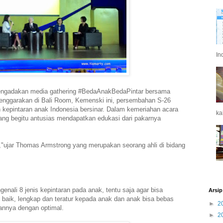
In
 mengadakan media gathering #BedaAnakBedaPintar bersama
enggarakan di Bali Room, Kemenski ini,
persembahan S-26
 kepintaran anak Indonesia bersinar. Dalam kemeriahan acara
ka
 yang begitu antusias mendapatkan edukasi dari pakarnya
,"ujar Thomas Armstrong yang merupakan seorang ahli di bidang
enali 8 jenis kepintaran pada anak, tentu saja agar bisa
Arsip
 baik, lengkap dan teratur kepada anak dan anak bisa bebas
►
2
nnya dengan optimal.
►
2