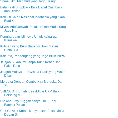
Shine Fikri, Mahmud yang Jago Design
Belanja di ShopBack Bisa Dapet Cashback
dan Diskon...
Koleksi Galeri Nasional Indonesia yang Akan
Buat K...
Miyosi Ariefiansyah, Pelaku Nikah Muda Yang
Jago N...
Penghargaan Istimewa Untuk Keluarga
Istimewa
Kutipan yang Bikin Baper di Buku 'Kalau
Cinta Bila...
Kak Pita, Pendongeng yang Jago Bikin Pizza
Jelajah Sukabumi Tanpa Takut Kehabisan
Paket Data ...
Jelajah Malaysia : 9 Wisata Gratis yang Wajib
Diku...
Merdeka Dengan Combo Xtra Merdeka Dari
XL
SMESCO : Rumah Kreatif Agar UKM Bisa
Bersaing di P...
Bro and Bray : Nggak hanya Lucu, Tapi
Banyak Pesan...
Chil-Go Ajak Kreatif Menyiapkan Bekal Masa
Depan S...