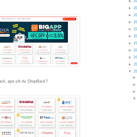
►
2
►
2
►
2
►
2
►
2
►
2
►
2
►
2
►
2
►
2
▼
2
ck, apa sih itu ShopBack?