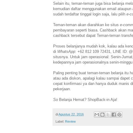
Selain itu,
teman-teman juga bisa belanja mela
kemudian daftar
menggunakan email ataupun
sudah terdaftar tinggal
login saja, lalu pilih
e-c
Teman-teman akan diarahkan ke situs
e-comm
pembayaran seperti biasa. Cashback akan m
cashback tersebut dapat Teman-teman transfe
Proses belanjanya mudah kok, kalau ada kend
di
WhatsApp
: +62 812 109 72431, LINE ID: @sh
situsnya.
Untuk jam operasional: Senin-Juma
kedepannya
jam operasionalnya senin-minggu h
Paling penting buat teman-teman belanja itu h
atau
ada diskon, apalagi kalau sampai dapet 
cepat konfirmasi ya
dan hanya duduk manis di
pekerjaan.
So
Belanja Hemat? ShopBack-in Aja!
di
Agustus 22, 2016
Label:
Review