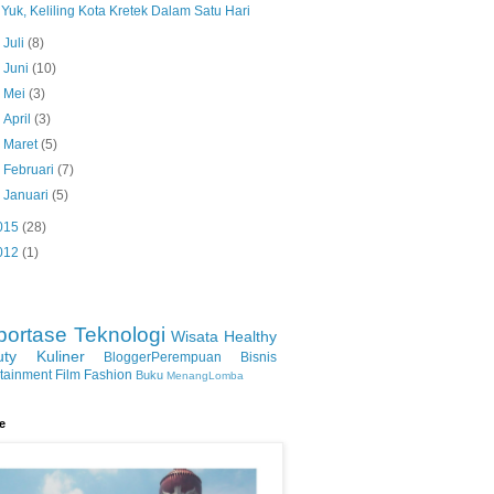
Yuk, Keliling Kota Kretek Dalam Satu Hari
►
Juli
(8)
►
Juni
(10)
►
Mei
(3)
►
April
(3)
►
Maret
(5)
►
Februari
(7)
►
Januari
(5)
015
(28)
012
(1)
portase
Teknologi
Wisata
Healthy
uty
Kuliner
BloggerPerempuan
Bisnis
rtainment
Film
Fashion
Buku
MenangLomba
le