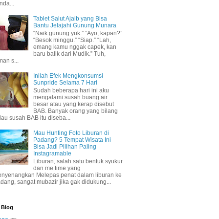
nda...
Tablet Salut Ajaib yang Bisa
Bantu Jelajahi Gunung Munara
“Naik gunung yuk.” “Ayo, kapan?”
“Besok minggu.” “Siap.” “Lah,
emang kamu nggak capek, kan
baru balik dari Mudik.” Tuh,
man s...
Inilah Efek Mengkonsumsi
Sunpride Selama 7 Hari
Sudah beberapa hari ini aku
mengalami susah buang air
besar atau yang kerap disebut
BAB. Banyak orang yang bilang
lau susah BAB itu diseba...
Mau Hunting Foto Liburan di
Padang? 5 Tempat Wisata Ini
Bisa Jadi Pilihan Paling
Instagramable
Liburan, salah satu bentuk syukur
dan me time yang
nyenangkan Melepas penat dalam liburan ke
dang, sangat mubazir jika gak didukung...
 Blog