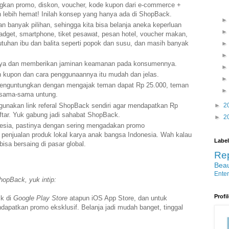
kan promo, diskon, voucher, kode kupon dari
e-commerce +
 lebih hemat! Inilah konsep yang hanya ada di ShopBack.
 banyak pilihan, sehingga kita bisa belanja aneka keperluan
gadget, smartphone, tiket pesawat, pesan hotel, voucher makan,
tuhan ibu dan balita seperti popok dan susu, dan masih banyak
aya
dan memberikan jaminan keamanan pada konsumennya.
n kupon dan cara
penggunaannya itu mudah dan jelas.
enguntungkan dengan mengajak teman dapat Rp 25.000, teman
 sama-sama untung.
unakan link referal
ShopBack sendiri agar mendapatkan Rp
►
2
ftar. Yuk gabung jadi sahabat
ShopBack.
►
2
esia, pastinya dengan sering mengadakan promo
njualan produk lokal karya anak bangsa Indonesia. Wah kalau
Label
bisa bersaing di pasar global.
Re
Bea
Ente
hopBack, yuk intip:
Profi
ck di
Google Play Store
atapun iOS App Store, dan untuk
apatkan promo eksklusif. Belanja jadi mudah banget, tinggal