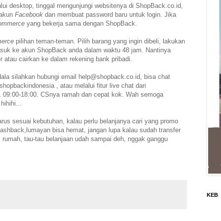
lui desktop, tinggal mengunjungi websitenya di ShopBack.co.id,
 akun
Facebook
dan membuat password baru untuk login. Jika
ommerce
yang bekerja sama dengan ShopBack.
erce
pilihan teman-teman.
Pilih barang yang ingin dibeli, lakukan
asuk ke akun
ShopBack anda dalam waktu 48 jam. Nantinya
r atau cairkan ke dalam
rekening bank pribadi.
ala silahkan hubungi email help@shopback.co.id, bisa chat
opbackindonesia , atau melalui fitur live chat dari
t, 09:00-18:00. CSnya ramah dan cepat kok. Wah semoga
ihihi...
arus sesuai kebutuhan, kalau perlu belanjanya cari yang promo
cashback,lumayan bisa hemat, jangan lupa kalau sudah transfer
 rumah, tau-tau belanjaan udah sampai deh, nggak ganggu
KEB