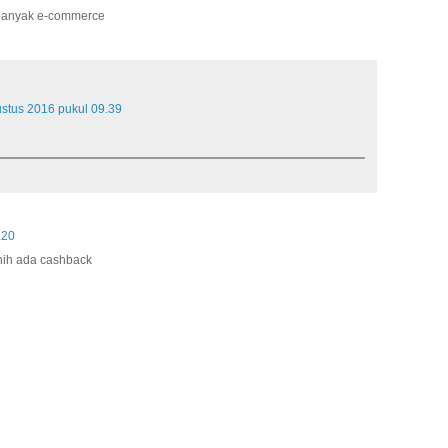
a banyak e-commerce
stus 2016 pukul 09.39
.20
nih ada cashback