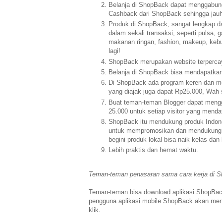
Belanja di ShopBack dapat menggabung
Cashback dari ShopBack sehingga jauh
Produk di ShopBack, sangat lengkap dan
dalam sekali transaksi, seperti
pulsa, 
makanan ringan, fashion, makeup,
kebu
lagi!
ShopBack merupakan website terperc
Belanja di ShopBack bisa mendapatka
Di ShopBack ada program keren dan m
yang diajak
juga dapat Rp25.000, Wah
Buat teman-teman Blogger dapat mengg
25.000 untuk setiap visitor yang menda
ShopBack itu mendukung produk Indon
untuk
mempromosikan dan mendukung pe
begini produk lokal
bisa naik kelas dan 
Lebih praktis dan hemat waktu.
Teman-teman penasaran sama cara kerja di S
Teman-teman bisa download aplikasi ShopBa
pengguna
aplikasi mobile ShopBack akan mend
klik.