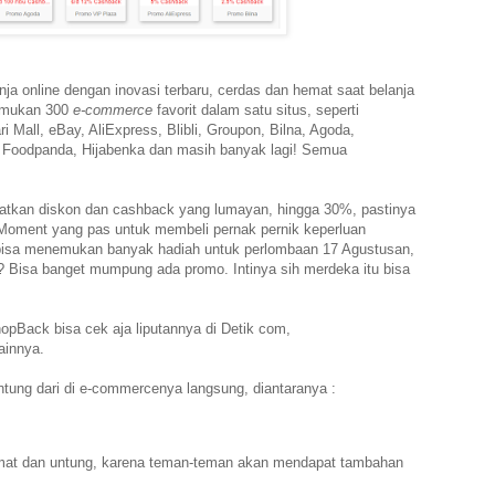
nja online dengan inovasi terbaru, cerdas dan hemat saat belanja
nemukan 300
e-commerce
favorit dalam satu situs, seperti
ri Mall, eBay, AliExpress, Blibli, Groupon, Bilna, Agoda,
 Foodpanda, Hijabenka dan masih banyak lagi! Semua
atkan diskon dan cashback yang lumayan, hingga 30%, pastinya
 Moment yang pas untuk membeli pernak pernik keperluan
isa menemukan banyak hadiah untuk perlombaan 17 Agustusan,
? Bisa banget mumpung ada promo. Intinya sih merdeka itu bisa
Back bisa cek aja liputannya di Detik com,
lainnya.
untung dari di e-commercenya langsung, diantaranya :
emat dan untung, karena teman-teman akan mendapat tambahan