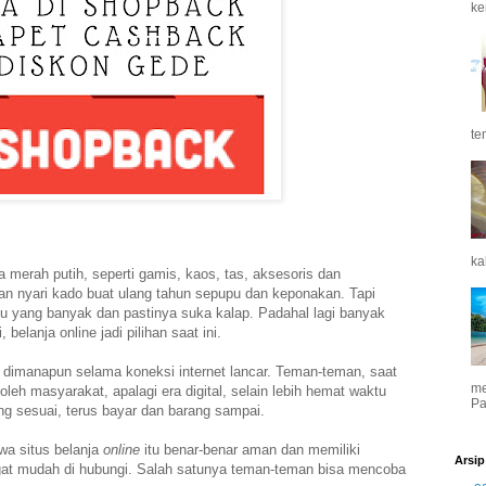
ke
te
ka
 merah putih, seperti gamis, kaos, tas, aksesoris dan
an nyari kado buat ulang tahun sepupu dan keponakan. Tapi
ktu yang banyak dan pastinya suka kalap. Padahal lagi banyak
 belanja online jadi pilihan saat ini.
an dimanapun
selama koneksi internet lancar. Teman-teman, saat
me
oleh masyarakat, apalagi era digital, selain lebih hemat waktu
Pa
ang sesuai, terus bayar dan barang sampai.
a situs belanja
online
itu benar-benar aman dan
memiliki
Arsip
at mudah di hubungi. Salah satunya teman-teman bisa
mencoba