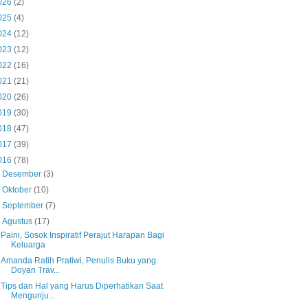
026
(2)
025
(4)
024
(12)
023
(12)
022
(16)
021
(21)
020
(26)
019
(30)
018
(47)
017
(39)
016
(78)
►
Desember
(3)
►
Oktober
(10)
►
September
(7)
▼
Agustus
(17)
Paini, Sosok Inspiratif Perajut Harapan Bagi
Keluarga
Amanda Ratih Pratiwi, Penulis Buku yang
Doyan Trav...
Tips dan Hal yang Harus Diperhatikan Saat
Mengunju...