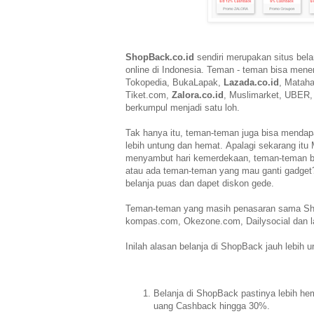
ShopBack.co.id
sendiri merupakan situs bela
online
di Indonesia. Teman - teman bisa me
Tokopedia,
BukaLapak,
Lazada.co.id
, Mataha
Tiket.com,
Zalora.co.id
,
Muslimarket, UBER,
berkumpul menjadi satu loh.
Tak hanya itu,
teman-teman juga bisa mendap
lebih untung dan
hemat.
Apalagi sekarang itu
menyambut hari kemerdekaan,
teman-teman b
atau ada teman-teman yang
mau ganti gadget
belanja puas dan dapet diskon
gede.
Teman-teman yang masih penasaran sama Shop
kompas.com,
Okezone.com, Dailysocial dan 
Inilah alasan belanja di ShopBack jauh lebih 
Belanja di ShopBack pastinya lebih h
uang
Cashback hingga 30%.