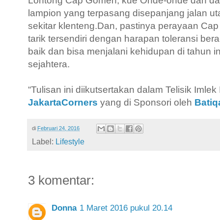
Lontong Cap Gomeh, kue Onde-onde dan dal
lampion yang terpasang disepanjang jalan u
sekitar klenteng.
Dan, pastinya perayaan Cap 
tarik tersendiri dengan harapan toleransi be
baik dan bisa menjalani kehidupan di tahun i
sejahtera.
“Tulisan ini diikutsertakan dalam Telisik Imle
JakartaCorners
yang di Sponsori oleh
Batiq
di
Februari 24, 2016
Label:
Lifestyle
3 komentar:
Donna
1 Maret 2016 pukul 20.14