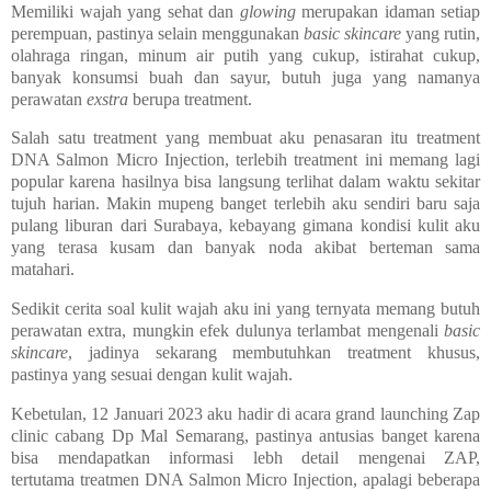
Memiliki wajah yang sehat dan
glowing
merupakan idaman setiap
perempuan, pastinya selain menggunakan
basic skincare
yang rutin,
olahraga ringan, minum air putih yang cukup, istirahat cukup,
banyak konsumsi buah dan sayur, butuh juga yang namanya
perawatan
exstra
berupa treatment.
Salah satu treatment yang membuat aku penasaran itu treatment
DNA Salmon Micro Injection, terlebih treatment ini memang lagi
popular karena hasilnya bisa langsung terlihat dalam waktu sekitar
tujuh harian. Makin mupeng banget terlebih aku sendiri baru saja
pulang liburan dari Surabaya, kebayang gimana kondisi kulit aku
yang terasa kusam dan banyak noda akibat berteman sama
matahari.
Sedikit cerita soal kulit wajah aku ini yang ternyata memang butuh
perawatan extra, mungkin efek dulunya terlambat mengenali
basic
skincare
, jadinya sekarang membutuhkan treatment khusus,
pastinya yang sesuai dengan kulit wajah.
Kebetulan, 12 Januari 2023 aku hadir di acara grand launching Zap
clinic cabang Dp Mal Semarang, pastinya antusias banget karena
bisa mendapatkan informasi lebh detail mengenai ZAP,
tertutama
treatmen DNA Salmon
Micro Injection, apalagi beberapa