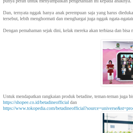
punya peran untuk menyampaikan pengetahuan ini kepada anaknya.
Dan, ternyata nggak hanya anak perempuan saja yang harus diedukasi,
tersebut, lebih menghormati dan menghargai juga nggak ngata-ngat
Dengan pemahaman sejak dini, kelak mereka akan terbiasa dan bisa m
Untuk mendapatkan rangkaian produk betadine, teman-teman juga bisa
https://shopee.co.id/betadineofficial
dan
https://www.tokopedia.com/betadineofficial?source=universe&st=pro