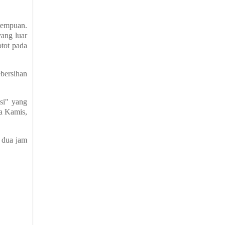
rempuan.
ang luar
otot pada
bersihan
si" yang
a Kamis,
 dua jam