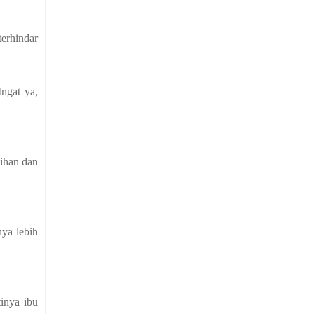
terhindar
ngat ya,
sihan dan
nya lebih
inya ibu