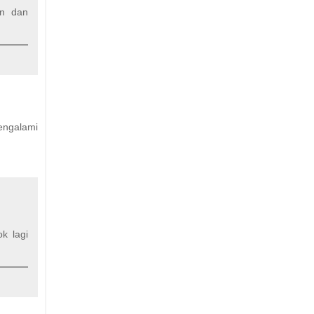
an dan
mengalami
k lagi