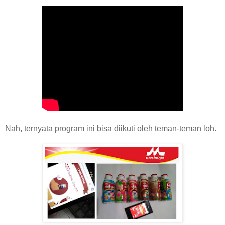
Nah, ternyata program ini bisa diikuti oleh teman-teman loh.